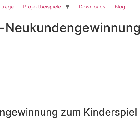
rträge
Projektbeispiele
Downloads
Blog
rt-Neukundengewinnun
engewinnung zum Kinderspie