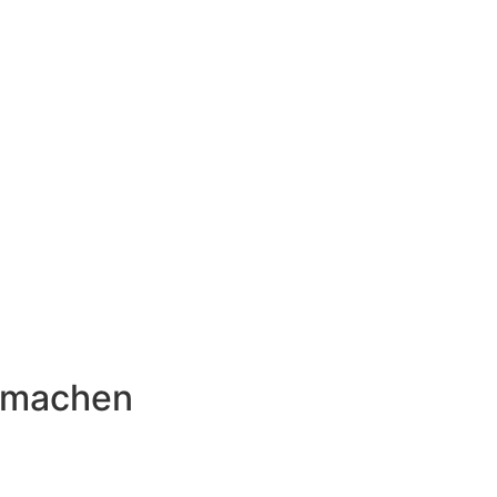
g
l machen