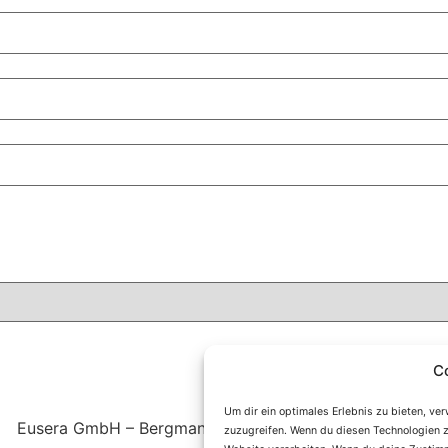
C
Um dir ein optimales Erlebnis zu bieten, v
Eusera GmbH – Bergmannstraße 32 – 44809 Bochum
zuzugreifen. Wenn du diesen Technologien z