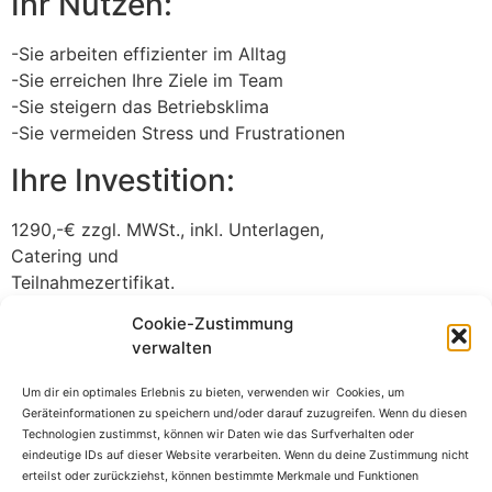
Ihr Nutzen:
-Sie arbeiten effizienter im Alltag
-Sie erreichen Ihre Ziele im Team
-Sie steigern das Betriebsklima
-Sie vermeiden Stress und Frustrationen
Ihre Investition:
1290,-€ zzgl. MWSt., inkl. Unterlagen,
Catering und
Teilnahmezertifikat.
Buchen Sie jetzt Ihr
Cookie-Zustimmung
verwalten
kostenloses Kennenlern-
Um dir ein optimales Erlebnis zu bieten, verwenden wir Cookies, um
Gespräch!
Geräteinformationen zu speichern und/oder darauf zuzugreifen. Wenn du diesen
Technologien zustimmst, können wir Daten wie das Surfverhalten oder
eindeutige IDs auf dieser Website verarbeiten. Wenn du deine Zustimmung nicht
In 30 Minuten sind Sie Ihrem Erfolg ein gutes Stück
erteilst oder zurückziehst, können bestimmte Merkmale und Funktionen